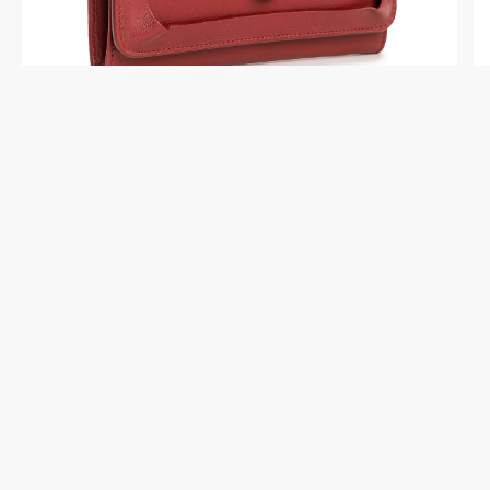
X510512-09-03
Портмоне Dr. Koffer из
натуральной кожи бордовое
14 700 ₽