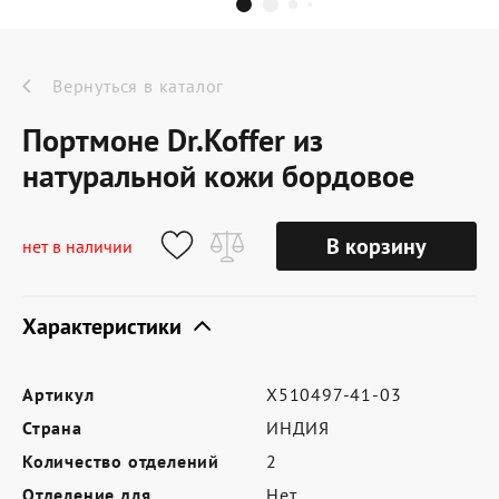
Dr.Koffer Outlet
Новинки
Вернуться в каталог
Портмоне Dr.Koffer из
Акции
натуральной кожи бордовое
О компании
В корзину
нет в наличии
Характеристики
Оферта
Условия доставки
Артикул
X510497-41-03
Условия возврата
Страна
ИНДИЯ
Сертификат Dr.Koffer
Количество отделений
2
Отделение для
Нет