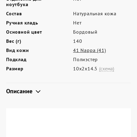
Где купить
ноутбука
Партнерам
Состав
Натуральная кожа
Ручная кладь
Нет
Контакты
Основной цвет
Бордовый
Программа лояльности
Вес (г)
140
Политика обработки персональных
Вид кожи
41 Nappa (41)
данных
Подклад
Полиэстер
Размер
10х2х14.5
(схема)
Описание