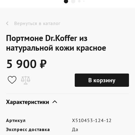
Dr.Koffer Outlet
Новинки
Вернуться в каталог
Портмоне Dr.Koffer из
Акции
натуральной кожи красное
5 900 ₽
О компании
В корзину
Оферта
Условия доставки
Характеристики
Условия возврата
Артикул
X510453-124-12
Сертификат Dr.Koffer
Экспресс доставка
Да