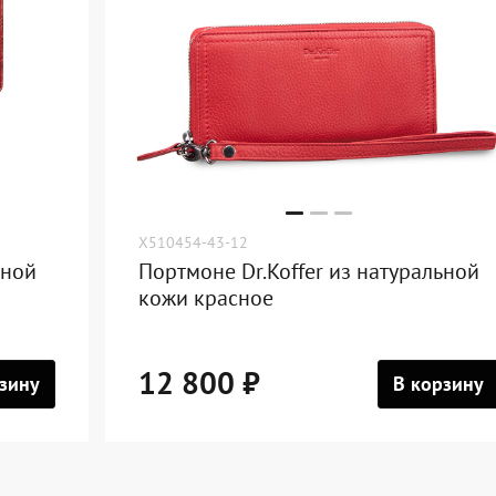
X510454-43-12
ьной
Портмоне Dr.Koffer из натуральной
кожи красное
12 800 ₽
зину
В корзину