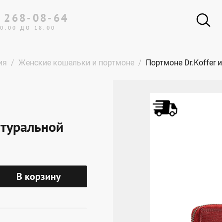
 268-08-64
0.00 ДО 18.00
ия
Женские кошельки и портмоне
Портмоне Dr.Koffer 
атуральной
В корзину