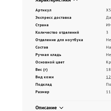
Акции
Артикул
X5
Экспресс доставка
Д
Страна
И
Количество отделений
3
Отделение для ноутбука
Не
Состав
На
Ручная кладь
Не
Основной цвет
Кр
Вес (г)
18
Вид кожи
12
Подклад
По
Размер
11
Описание