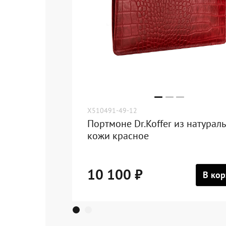
X510491-49-12
Портмоне Dr.Koffer из натурал
кожи красное
10 100 ₽
В кор