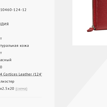
10460-124-12
а
НДИЯ
т
туральная кожа
т
асный
0
4 Cortices Leather (124)
лиэстер
х2.5х20
(схема)