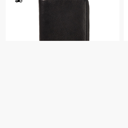
X510433-245-04
Портмоне Dr.Koffer из