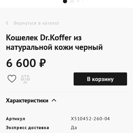
Dr.Koffer Outlet
Новинки
Вернуться в каталог
Кошелек Dr.Koffer из
Акции
натуральной кожи черный
6 600 ₽
О компании
В корзину
Оферта
Условия доставки
Характеристики
Условия возврата
Артикул
X510452-260-04
Сертификат Dr.Koffer
Экспресс доставка
Да