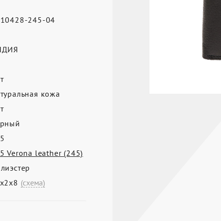
10428-245-04
а
НДИЯ
т
туральная кожа
т
ерный
5
5 Verona leather (245)
лиэстер
0х2х8
(схема)