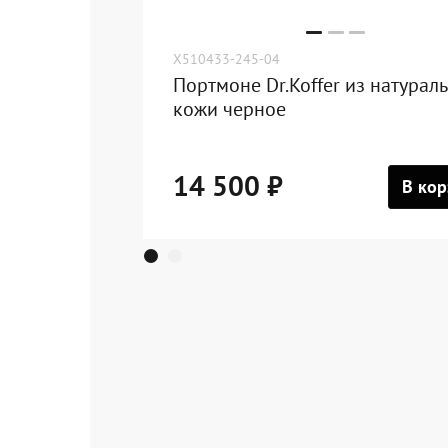
X510433-245-04
Портмоне Dr.Koffer из натурал
кожи черное
14 500 ₽
В кор