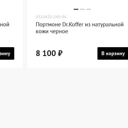
X510432-245-04
ьной
Портмоне Dr.Koffer из натуральной
кожи черное
8 100 ₽
зину
В корзину