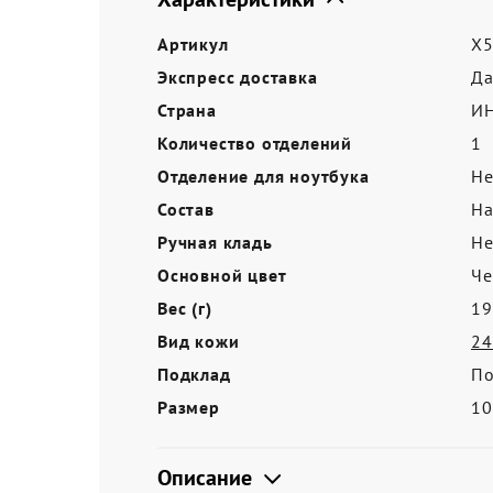
Акции
Артикул
X5
Экспресс доставка
Д
Страна
И
Количество отделений
1
Отделение для ноутбука
Не
Состав
На
Ручная кладь
Не
Основной цвет
Ч
Вес (г)
19
Вид кожи
24
Подклад
По
Размер
1
Описание