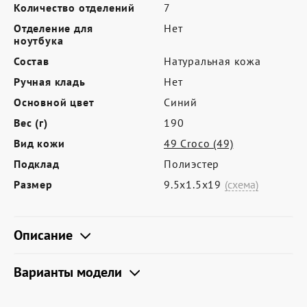
Где купить
Количество отделений
7
Отделение для
Нет
Партнерам
ноутбука
Контакты
Состав
Натуральная кожа
Ручная кладь
Нет
Программа лояльности
Основной цвет
Синий
Политика обработки персональных
Вес (г)
190
данных
Вид кожи
49 Croco (49)
Подклад
Полиэстер
Размер
9.5х1.5х19
(схема)
Описание
Варианты модели