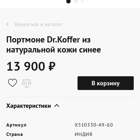
Dr.Koffer Outlet
Новинки
Вернуться в каталог
Портмоне Dr.Koffer из
Акции
натуральной кожи синее
13 900 ₽
О компании
В корзину
Оферта
Условия доставки
Характеристики
Условия возврата
Артикул
X510330-49-60
Сертификат Dr.Koffer
Страна
ИНДИЯ