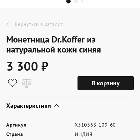
Dr.Koffer Outlet
Новинки
Вернуться в каталог
Монетница Dr.Koffer из
Акции
натуральной кожи синяя
3 300 ₽
О компании
В корзину
Оферта
Условия доставки
Характеристики
Условия возврата
Артикул
X510363-109-60
Сертификат Dr.Koffer
Страна
ИНДИЯ