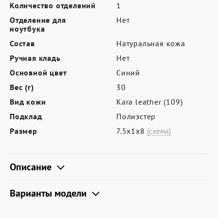
Где купить
Количество отделений
1
Отделение для
Нет
Партнерам
ноутбука
Контакты
Состав
Натуральная кожа
Ручная кладь
Нет
Программа лояльности
Основной цвет
Синий
Политика обработки персональных
Вес (г)
30
данных
Вид кожи
Kara leather (109)
Подклад
Полиэстер
Размер
7.5х1х8
(схема)
Описание
Варианты модели