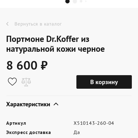
Dr.Koffer Outlet
Новинки
Вернуться в каталог
Портмоне Dr.Koffer из
Акции
натуральной кожи черное
8 600 ₽
О компании
В корзину
Оферта
Условия доставки
Характеристики
Условия возврата
Артикул
X510143-260-04
Сертификат Dr.Koffer
Экспресс доставка
Да