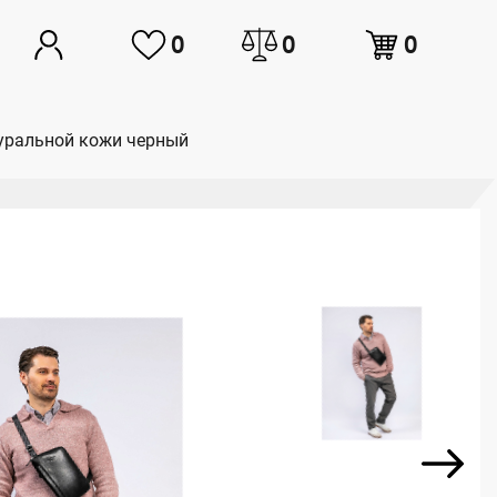
0
0
0
атуральной кожи черный