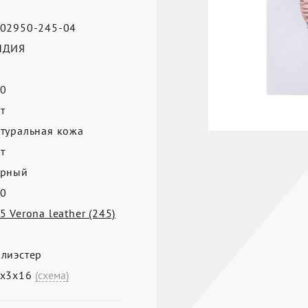
02950-245-04
НДИЯ
0
т
туральная кожа
т
ерный
0
5 Verona leather (245)
лиэстер
7х3х16
(схема)