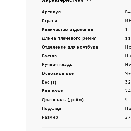
Акции
Артикул
B4
Страна
И
Количество отделений
1
Длина плечевого ремня
11
Отделение для ноутбука
Не
Состав
На
Ручная кладь
Не
Основной цвет
Ч
Вес (г)
32
Вид кожи
24
Диагональ (дюйм)
9
Подклад
По
Размер
2