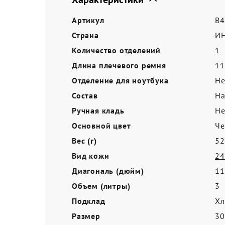
Акции
Артикул
B4
Страна
И
Количество отделений
1
Длина плечевого ремня
11
Отделение для ноутбука
Не
Состав
На
Ручная кладь
Не
Основной цвет
Ч
Вес (г)
52
Вид кожи
24
Диагональ (дюйм)
11
Объем (литры)
3
Подклад
Хл
Размер
3