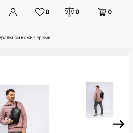
0
0
0
атуральной кожи черный