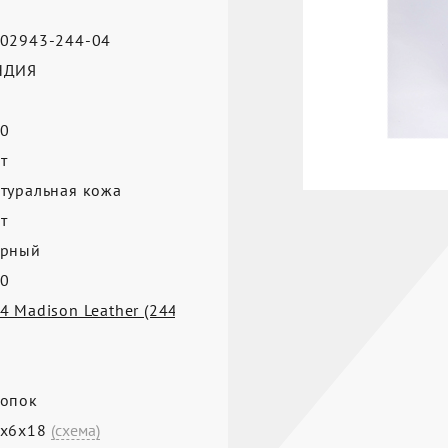
02943-244-04
НДИЯ
0
т
туральная кожа
т
ерный
0
4 Madison Leather (244)
опок
0х6х18
(схема)