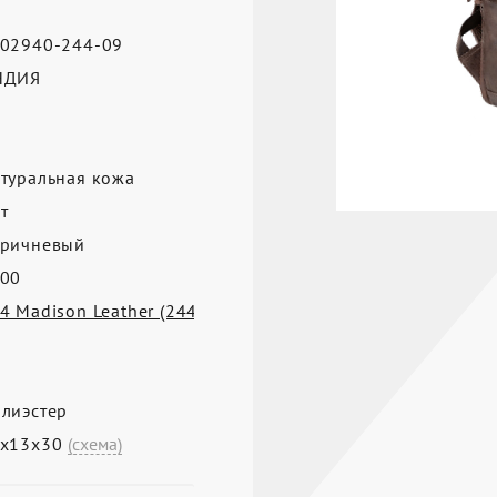
02940-244-09
НДИЯ
а
туральная кожа
т
ричневый
00
4 Madison Leather (244)
лиэстер
4х13х30
(схема)