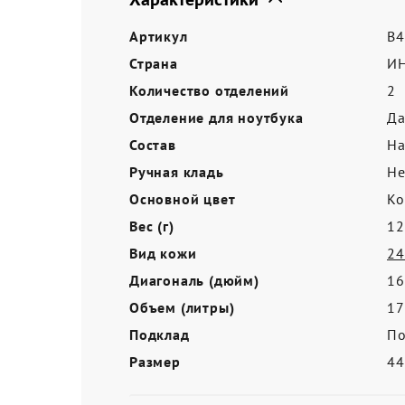
Акции
Артикул
B4
Страна
И
Количество отделений
2
Отделение для ноутбука
Д
Состав
На
Ручная кладь
Не
Основной цвет
Ко
Вес (г)
12
Вид кожи
24
Диагональ (дюйм)
16
Объем (литры)
17
Подклад
По
Размер
4