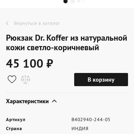
Dr.Koffer Outlet
Новинки
Вернуться в каталог
Рюкзак Dr. Koffer из натуральной
Акции
кожи светло-коричневый
45 100 ₽
О компании
В корзину
Оферта
Условия доставки
Характеристики
Условия возврата
Артикул
B402940-244-05
Сертификат Dr.Koffer
Страна
ИНДИЯ