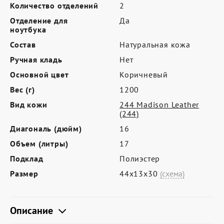
Где купить
Количество отделений
2
Отделение для
Да
Партнерам
ноутбука
Контакты
Состав
Натуральная кожа
Ручная кладь
Нет
Программа лояльности
Основной цвет
Коричневый
Политика обработки персональных
Вес (г)
1200
данных
Вид кожи
244 Madison Leather
(244)
Диагональ (дюйм)
16
Объем (литры)
17
Подклад
Полиэстер
Размер
44х13х30
(схема)
Описание