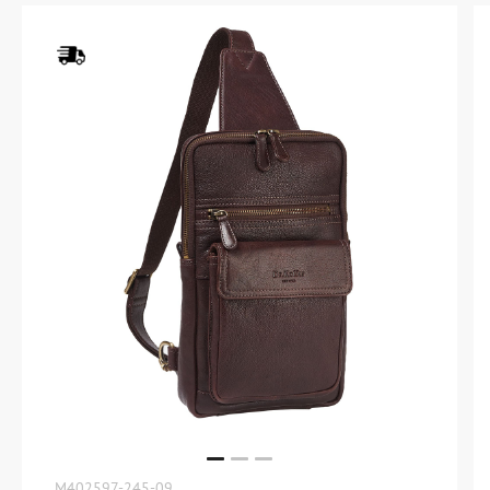
M402597-245-09