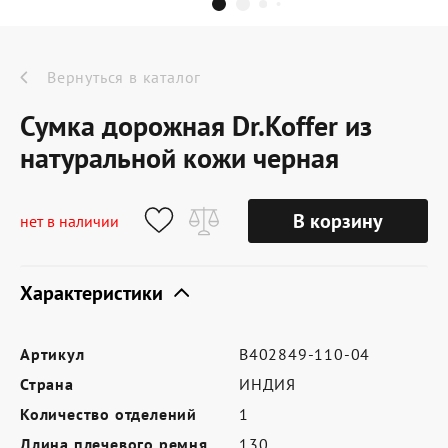
Dr.Koffer Outlet
Новинки
Вернуться в каталог
Сумка дорожная Dr.Koffer из
Акции
натуральной кожи черная
О компании
В корзину
нет в наличии
Характеристики
Оферта
Условия доставки
Артикул
B402849-110-04
Условия возврата
Страна
ИНДИЯ
Сертификат Dr.Koffer
Количество отделений
1
Длина плечевого ремня
130