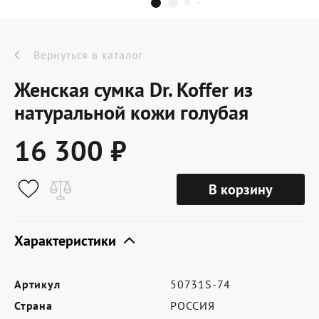
Dr.Koffer Outlet
Новинки
Вернуться в каталог
Женская сумка Dr. Koffer из
Акции
натуральной кожи голубая
16 300 ₽
О компании
В корзину
Оферта
Условия доставки
Характеристики
Условия возврата
Артикул
50731S-74
Сертификат Dr.Koffer
Страна
РОССИЯ