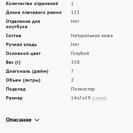
Где купить
Количество отделений
1
Длина плечевого ремня
125
Партнерам
Отделение для
Нет
Контакты
ноутбука
Состав
Натуральная кожа
Программа лояльности
Ручная кладь
Нет
Политика обработки персональных
Основной цвет
Голубой
данных
Вес (г)
350
Диагональ (дюйм)
7
Объем (литры)
2
Подклад
Полиэстер
Размер
14х7х19
(схема)
Описание