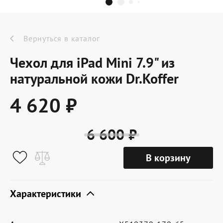
Dr.Koffer Outlet
Новинки
Вернуться в каталог
Чехол для iPad Mini 7.9" из
Акции
натуральной кожи Dr.Koffer
4 620 ₽
О компании
6 600 ₽
Оферта
В корзину
Условия доставки
Условия возврата
Характеристики
Сертификат Dr.Koffer