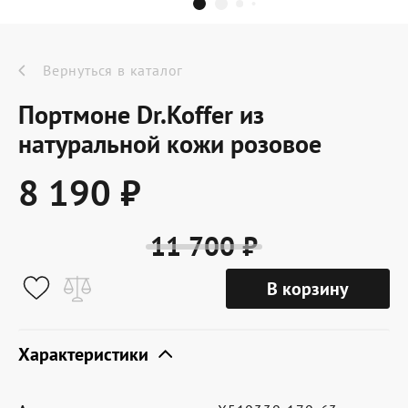
Dr.Koffer Outlet
Новинки
Вернуться в каталог
Портмоне Dr.Koffer из
Акции
натуральной кожи розовое
8 190 ₽
О компании
11 700 ₽
Оферта
В корзину
Условия доставки
Условия возврата
Характеристики
Сертификат Dr.Koffer