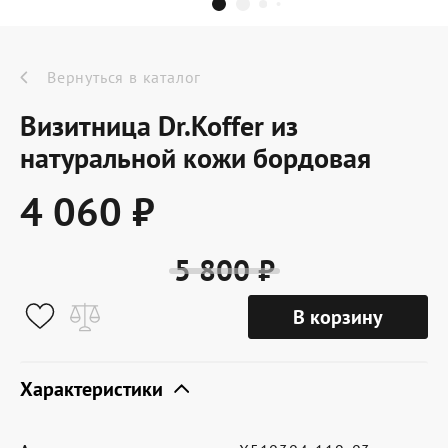
Dr.Koffer Outlet
Новинки
Вернуться в каталог
Визитница Dr.Koffer из
Акции
натуральной кожи бордовая
4 060 ₽
О компании
5 800 ₽
Оферта
В корзину
Условия доставки
Условия возврата
Характеристики
Сертификат Dr.Koffer