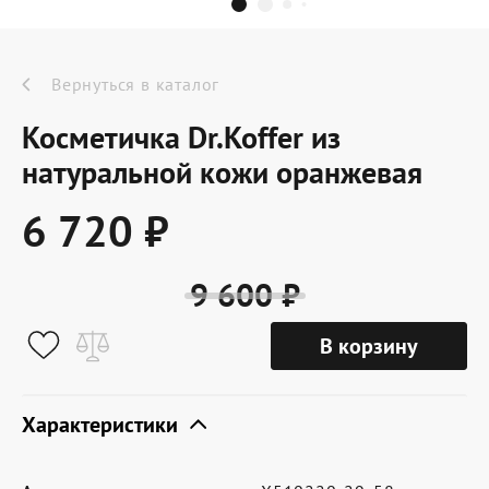
Dr.Koffer Outlet
Новинки
Вернуться в каталог
Косметичка Dr.Koffer из
Акции
натуральной кожи оранжевая
6 720 ₽
О компании
9 600 ₽
Оферта
В корзину
Условия доставки
Условия возврата
Характеристики
Сертификат Dr.Koffer