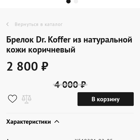
Dr.Koffer Outlet
Новинки
Вернуться в каталог
Брелок Dr. Koffer из натуральной
Акции
кожи коричневый
2 800 ₽
О компании
4 000 ₽
Оферта
В корзину
Условия доставки
Условия возврата
Характеристики
Сертификат Dr.Koffer