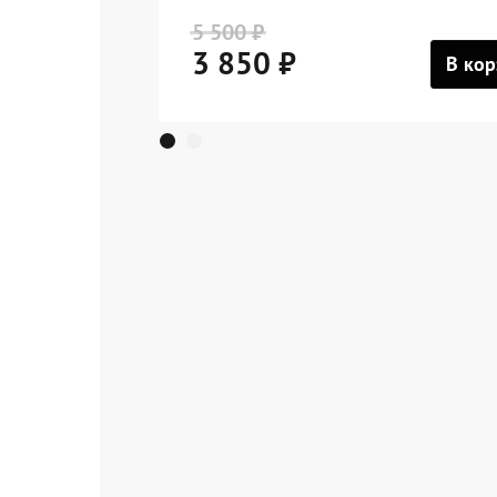
5 500 ₽
3 850 ₽
В кор