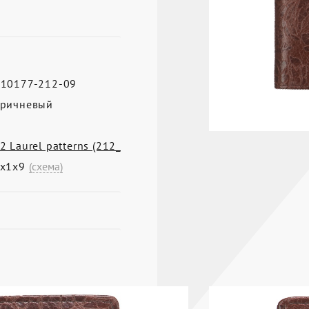
10177-212-09
ричневый
2 Laurel patterns (212_
3х1х9
(схема)