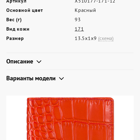
Артикул
X510177-171-12
Где купить
Основной цвет
Красный
Партнерам
Вес (г)
93
Контакты
Вид кожи
171
Размер
13.5х1х9
(схема)
Программа лояльности
Политика обработки персональных
Описание
данных
Варианты модели