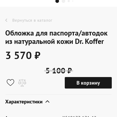
Dr.Koffer Outlet
Новинки
Вернуться в каталог
Обложка для паспорта/автодок
Акции
из натуральной кожи Dr. Koffer
3 570 ₽
О компании
5 100 ₽
Оферта
В корзину
Условия доставки
Условия возврата
Характеристики
Сертификат Dr.Koffer