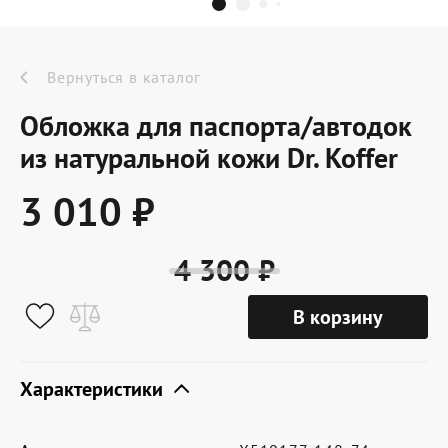
Dr.Koffer Outlet
Новинки
Вернуться в каталог
Обложка для паспорта/автодок
Акции
из натуральной кожи Dr. Koffer
3 010 ₽
О компании
4 300 ₽
Оферта
В корзину
Условия доставки
Условия возврата
Характеристики
Сертификат Dr.Koffer