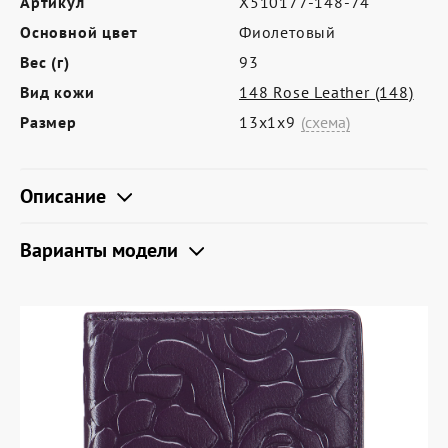
Артикул
X510177-148-74
Где купить
Основной цвет
Фиолетовый
Партнерам
Вес (г)
93
Контакты
Вид кожи
148 Rose Leather (148)
Размер
13х1х9
(схема)
Программа лояльности
Политика обработки персональных
Описание
данных
Варианты модели