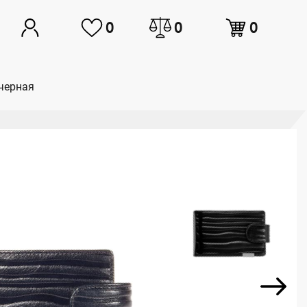
0
0
0
 черная