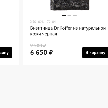
X501028-172-04
Визитница Dr.Koffer из натуральной
кожи черная
9 500 ₽
6 650 ₽
зину
В корзину