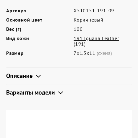
Где купить
Артикул
X510151-191-09
Партнерам
Основной цвет
Коричневый
Контакты
Вес (г)
100
Программа лояльности
Вид кожи
191 Iguana Leather
(191)
Политика обработки персональных
Размер
7х1.5х11
(схема)
данных
Описание
Варианты модели