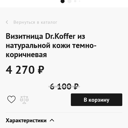
Dr.Koffer Outlet
Новинки
Вернуться в каталог
Визитница Dr.Koffer из
Акции
натуральной кожи темно-
коричневая
О компании
4 270 ₽
Оферта
6 100 ₽
Условия доставки
В корзину
Условия возврата
Сертификат Dr.Koffer
Характеристики