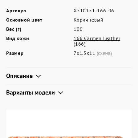
Где купить
Артикул
X510151-166-06
Партнерам
Основной цвет
Коричневый
Контакты
Вес (г)
100
Программа лояльности
Вид кожи
166 Carmen Leather
(166)
Политика обработки персональных
Размер
7х1.5х11
(схема)
данных
Описание
Варианты модели