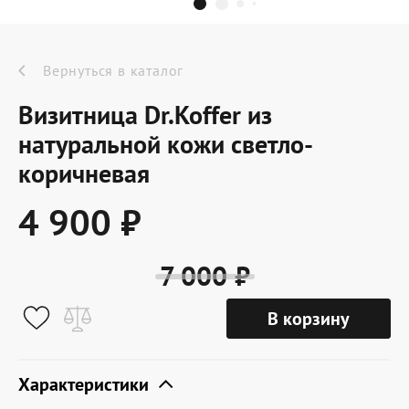
Dr.Koffer Outlet
Новинки
Вернуться в каталог
Визитница Dr.Koffer из
Акции
натуральной кожи светло-
коричневая
О компании
4 900 ₽
Оферта
7 000 ₽
Условия доставки
В корзину
Условия возврата
Сертификат Dr.Koffer
Характеристики