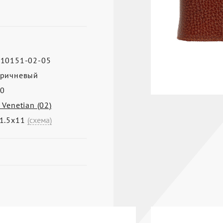
10151-02-05
ричневый
0
 Venetian (02)
1.5х11
(схема)