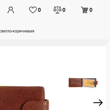
0
0
0
 светло-коричневая