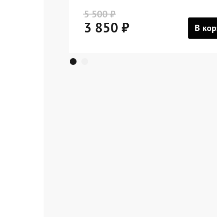
5 500 ₽
3 850 ₽
В кор