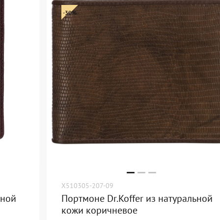
-30%
X510305-207-09
ьной
Портмоне Dr.Koffer из натуральной
кожи коричневое