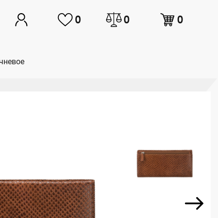
0
0
0
ичневое