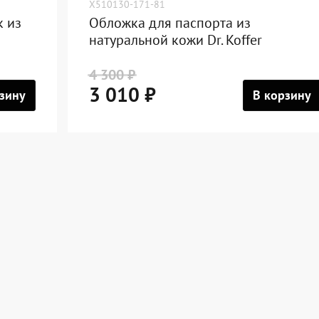
X510130-171-81
к из
Обложка для паспорта из
натуральной кожи Dr. Koffer
4 300 ₽
3 010 ₽
зину
В корзину