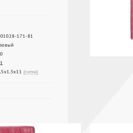
01028-171-81
зовый
0
1
.5х1.5х11
(схема)