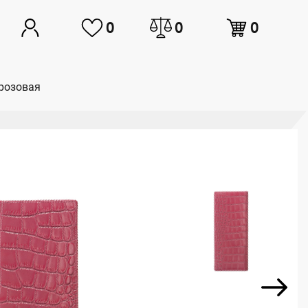
0
0
0
 розовая