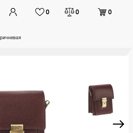
0
0
0
оричневая