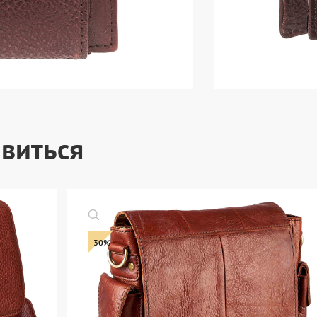
виться
-30%