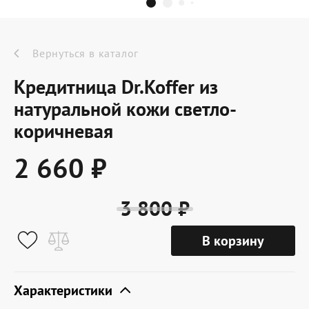
Dr.Koffer Outlet
Новинки
Вернуться в каталог
Кредитница Dr.Koffer из
Акции
натуральной кожи светло-
коричневая
О компании
2 660 ₽
Оферта
3 800 ₽
Условия доставки
В корзину
Условия возврата
Сертификат Dr.Koffer
Характеристики