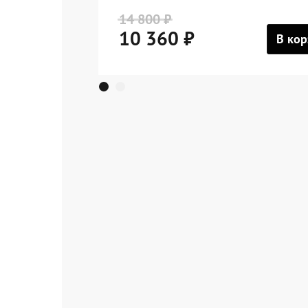
14 800 ₽
10 360 ₽
В кор