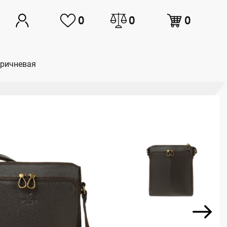
0
0
0
оричневая