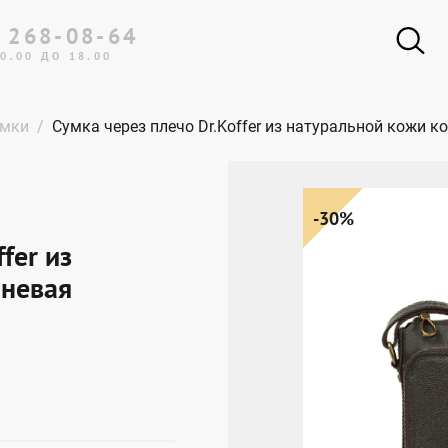
 268-08-64
0.00 ДО 18.00
Портфели
умки
Сумка через плечо Dr.Koffer из натуральной кожи к
Женские сумки
Мужские сумки
Рюкзаки
-30%
Портмоне и кошельки
fer из
Обложки для документов
чневая
Одежда и аксессуары
Подарки и сувениры
Дорожная коллекция
Ремни
Эксклюзивная коллекция