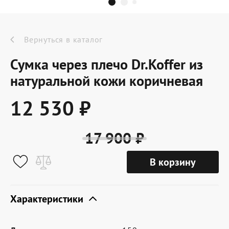
Dr.Koffer Outlet
Новинки
Вернуться в каталог
Сумка через плечо Dr.Koffer из
Акции
натуральной кожи коричневая
12 530 ₽
О компании
17 900 ₽
Оферта
В корзину
Условия доставки
Условия возврата
Характеристики
Сертификат Dr.Koffer