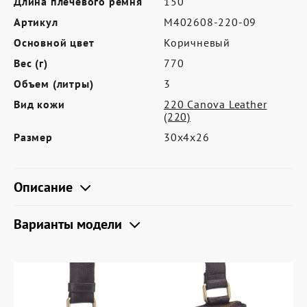
Длина плечевого ремня
150
Где купить
Артикул
M402608-220-09
Партнерам
Основной цвет
Коричневый
Контакты
Вес (г)
770
Объем (литры)
3
Программа лояльности
Вид кожи
220 Canova Leather
Политика обработки персональных
(220)
данных
Размер
30х4х26
Описание
Варианты модели