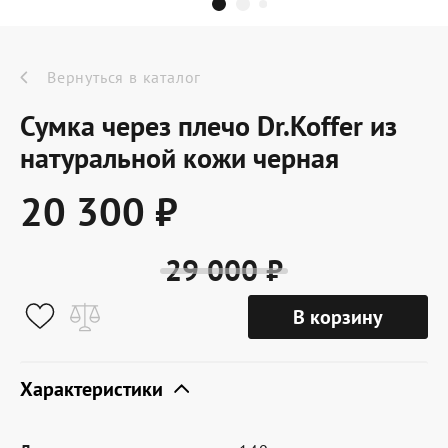
Dr.Koffer Outlet
Новинки
Вернуться в каталог
Сумка через плечо Dr.Koffer из
Акции
натуральной кожи черная
20 300 ₽
О компании
29 000 ₽
Оферта
В корзину
Условия доставки
Условия возврата
Характеристики
Сертификат Dr.Koffer