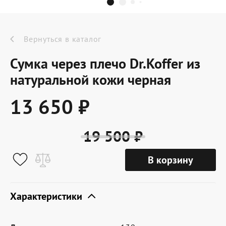
Dr.Koffer Outlet
Новинки
Вернуться в каталог
Сумка через плечо Dr.Koffer из
Акции
натуральной кожи черная
13 650 ₽
О компании
19 500 ₽
Оферта
В корзину
Условия доставки
Условия возврата
Характеристики
Сертификат Dr.Koffer