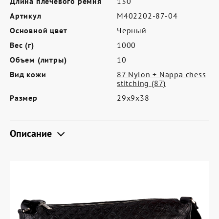
Длина плечевого ремня
130
Где купить
Артикул
M402202-87-04
Партнерам
Основной цвет
Черный
Контакты
Вес (г)
1000
Объем (литры)
10
Программа лояльности
Вид кожи
87 Nylon + Nappa chess
Политика обработки персональных
stitching (87)
данных
Размер
29х9х38
Описание