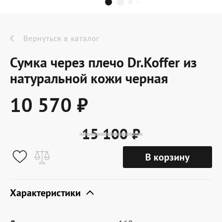
Dr.Koffer Outlet
Новинки
Вернуться в каталог
Сумка через плечо Dr.Koffer из
Акции
натуральной кожи черная
10 570 ₽
О компании
15 100 ₽
Оферта
В корзину
Условия доставки
Условия возврата
Характеристики
Сертификат Dr.Koffer