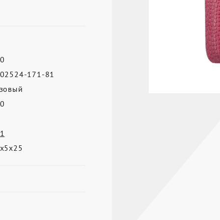
0
02524-171-81
зовый
0
1
х5х25