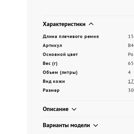
Акции
Характеристики
Длина плечевого ремня
15
Артикул
B4
Основной цвет
Ро
Вес (г)
65
Объем (литры)
4
Вид кожи
17
Размер
30
Описание
Варианты модели