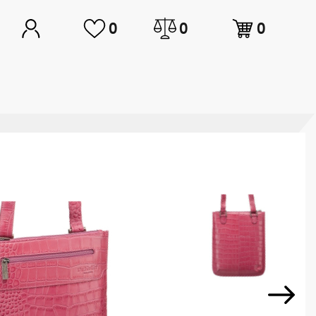
0
0
0