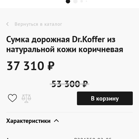
Dr.Koffer Outlet
Новинки
Вернуться в каталог
Сумка дорожная Dr.Koffer из
Акции
натуральной кожи коричневая
37 310 ₽
О компании
53 300 ₽
Оферта
В корзину
Условия доставки
Условия возврата
Характеристики
Сертификат Dr.Koffer