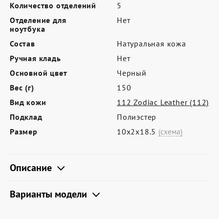
Где купить
Количество отделений
5
Отделение для
Нет
Партнерам
ноутбука
Контакты
Состав
Натуральная кожа
Ручная кладь
Нет
Программа лояльности
Основной цвет
Черный
Политика обработки персональных
Вес (г)
150
данных
Вид кожи
112 Zodiac Leather (112)
Подклад
Полиэстер
Размер
10х2х18.5
(схема)
Описание
Варианты модели