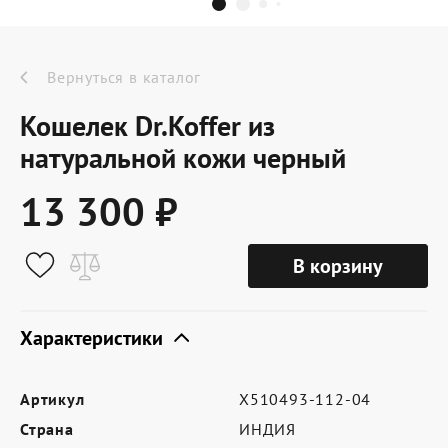
Dr.Koffer Outlet
Новинки
Вернуться в каталог
Кошелек Dr.Koffer из
Акции
натуральной кожи черный
13 300 ₽
О компании
В корзину
Оферта
Условия доставки
Характеристики
Условия возврата
Артикул
X510493-112-04
Сертификат Dr.Koffer
Страна
ИНДИЯ