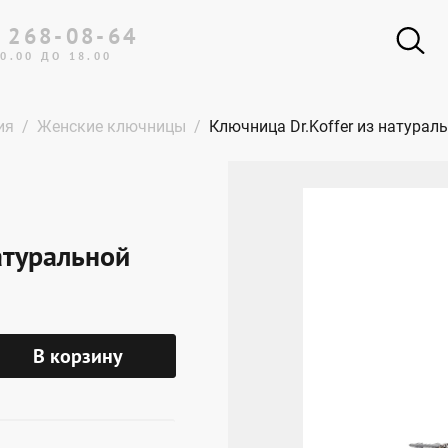
 268-08-64
0.00 ДО 18.00
ия
Женские ключницы
Ключница Dr.Koffer из натурал
атуральной
В корзину