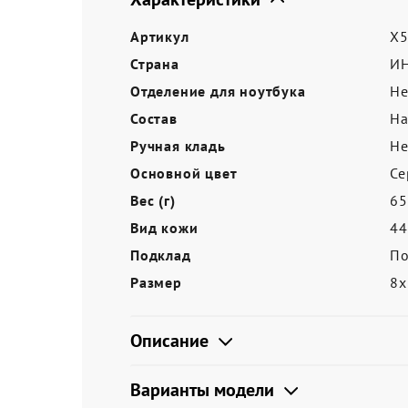
Акции
Артикул
X5
Страна
И
Отделение для ноутбука
Не
Состав
На
Ручная кладь
Не
Основной цвет
Се
Вес (г)
65
Вид кожи
44
Подклад
По
Размер
8
Описание
Варианты модели