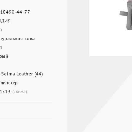
10490-44-77
НДИЯ
т
туральная кожа
т
рый
 Selma Leather (44)
лиэстер
х1х13
(схема)