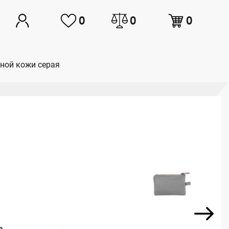
0
0
0
ьной кожи серая