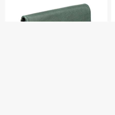
X510493-112-65
Кошелек Dr.Koffer из натуральной
кожи зелёный