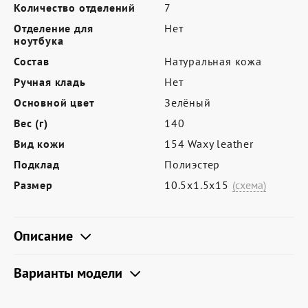
Где купить
Количество отделений
7
Отделение для
Нет
Партнерам
ноутбука
Контакты
Состав
Натуральная кожа
Ручная кладь
Нет
Программа лояльности
Основной цвет
Зелёный
Политика обработки персональных
Вес (г)
140
данных
Вид кожи
154 Waxy leather
Подклад
Полиэстер
Размер
10.5х1.5х15
(схема)
Описание
Варианты модели