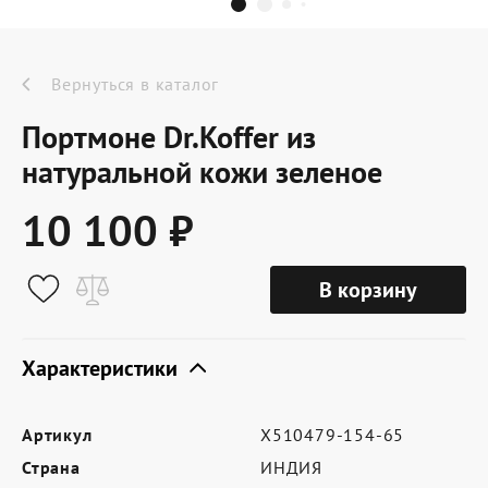
Dr.Koffer Outlet
Новинки
Вернуться в каталог
Портмоне Dr.Koffer из
Акции
натуральной кожи зеленое
10 100 ₽
О компании
В корзину
Оферта
Условия доставки
Характеристики
Условия возврата
Артикул
X510479-154-65
Сертификат Dr.Koffer
Страна
ИНДИЯ