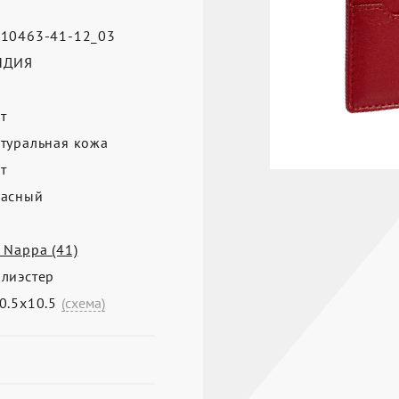
10463-41-12_03
НДИЯ
т
туральная кожа
т
асный
 Nappa (41)
лиэстер
0.5х10.5
(схема)