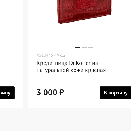
X510445-49-12
Кредитница Dr.Koffer из
натуральной кожи красная
3 000 ₽
зину
В корзину