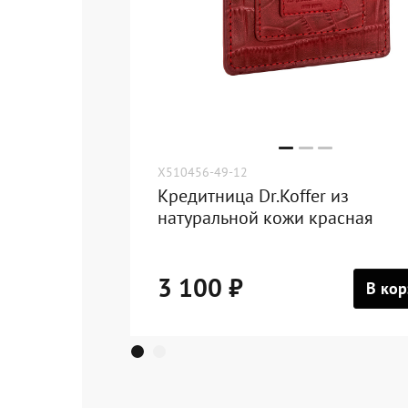
X510456-49-12
Кредитница Dr.Koffer из
натуральной кожи красная
3 100 ₽
В кор