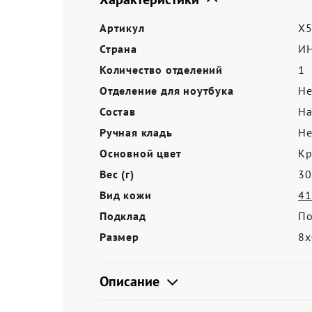
Акции
Артикул
X5
Страна
И
Количество отделений
1
Отделение для ноутбука
Не
Состав
На
Ручная кладь
Не
Основной цвет
Кр
Вес (г)
30
Вид кожи
41
Подклад
По
Размер
8х
Описание