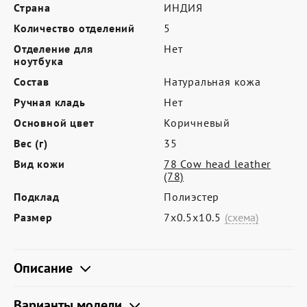
Где купить
Страна
ИНДИЯ
Количество отделений
5
Партнерам
Отделение для
Нет
Контакты
ноутбука
Состав
Натуральная кожа
Программа лояльности
Ручная кладь
Нет
Политика обработки персональных
Основной цвет
Коричневый
данных
Вес (г)
35
Вид кожи
78 Cow head leather
(78)
Подклад
Полиэстер
Размер
7х0.5х10.5
(схема)
Описание
Варианты модели