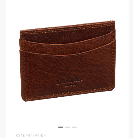
X510444-91-05