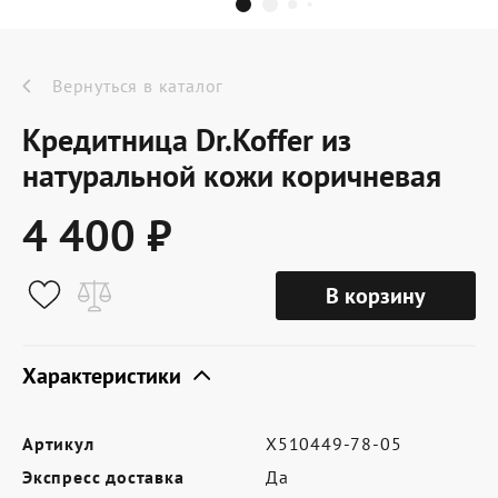
Dr.Koffer Outlet
Новинки
Вернуться в каталог
Кредитница Dr.Koffer из
Акции
натуральной кожи коричневая
4 400 ₽
О компании
В корзину
Оферта
Условия доставки
Характеристики
Условия возврата
Артикул
X510449-78-05
Сертификат Dr.Koffer
Экспресс доставка
Да