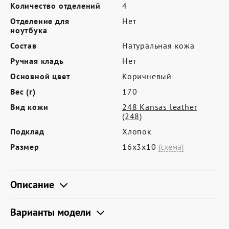
Где купить
Количество отделений
4
Отделение для
Нет
Партнерам
ноутбука
Контакты
Состав
Натуральная кожа
Ручная кладь
Нет
Программа лояльности
Основной цвет
Коричневый
Политика обработки персональных
Вес (г)
170
данных
Вид кожи
248 Kansas leather
(248)
Подклад
Хлопок
Размер
16х3х10
(схема)
Описание
Варианты модели