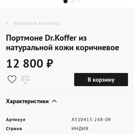
Dr.Koffer Outlet
Новинки
Вернуться в каталог
Портмоне Dr.Koffer из
Акции
натуральной кожи коричневое
12 800 ₽
О компании
В корзину
Оферта
Условия доставки
Характеристики
Условия возврата
Артикул
X510413-248-09
Сертификат Dr.Koffer
Страна
ИНДИЯ