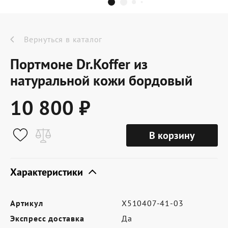
Dr.Koffer Outlet
Новинки
Вернуться в каталог
Портмоне Dr.Koffer из
Акции
натуральной кожи бордовый
10 800 ₽
О компании
В корзину
Оферта
Условия доставки
Характеристики
Условия возврата
Артикул
X510407-41-03
Сертификат Dr.Koffer
Экспресс доставка
Да