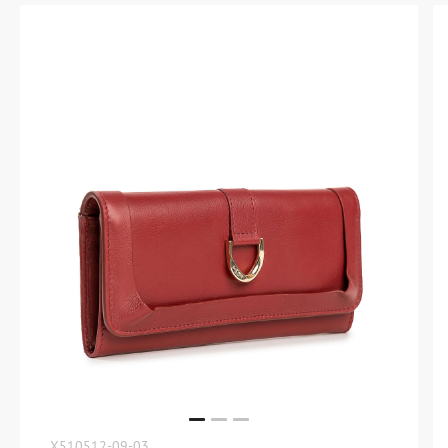
X510512-09-03