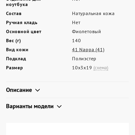
Где купить
ноутбука
Партнерам
Состав
Натуральная кожа
Ручная кладь
Нет
Контакты
Основной цвет
Фиолетовый
Программа лояльности
Вес (г)
140
Политика обработки персональных
Вид кожи
41 Nappa (41)
данных
Подклад
Полиэстер
Размер
10х3х19
(схема)
Описание
Варианты модели