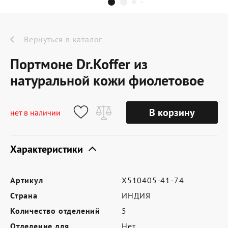
Dr.Koffer Outlet
Новинки
Вернуться в каталог
Портмоне Dr.Koffer из
Акции
натуральной кожи фиолетовое
О компании
В корзину
нет в наличии
Характеристики
Оферта
Условия доставки
Артикул
X510405-41-74
Условия возврата
Страна
ИНДИЯ
Сертификат Dr.Koffer
Количество отделений
5
Отделение для
Нет