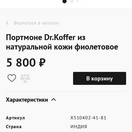
Dr.Koffer Outlet
Новинки
Вернуться в каталог
Портмоне Dr.Koffer из
Акции
натуральной кожи фиолетовое
5 800 ₽
О компании
В корзину
Оферта
Условия доставки
Характеристики
Условия возврата
Артикул
X510402-41-81
Сертификат Dr.Koffer
Страна
ИНДИЯ