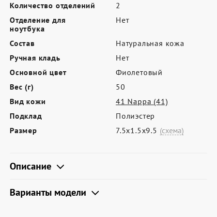
Где купить
Количество отделений
2
Отделение для
Нет
Партнерам
ноутбука
Контакты
Состав
Натуральная кожа
Ручная кладь
Нет
Программа лояльности
Основной цвет
Фиолетовый
Политика обработки персональных
Вес (г)
50
данных
Вид кожи
41 Nappa (41)
Подклад
Полиэстер
Размер
7.5х1.5х9.5
(схема)
Описание
Варианты модели