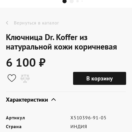
Dr.Koffer Outlet
Новинки
Вернуться в каталог
Ключница Dr. Koffer из
Акции
натуральной кожи коричневая
6 100 ₽
О компании
В корзину
Оферта
Условия доставки
Характеристики
Условия возврата
Артикул
X510396-91-05
Сертификат Dr.Koffer
Страна
ИНДИЯ