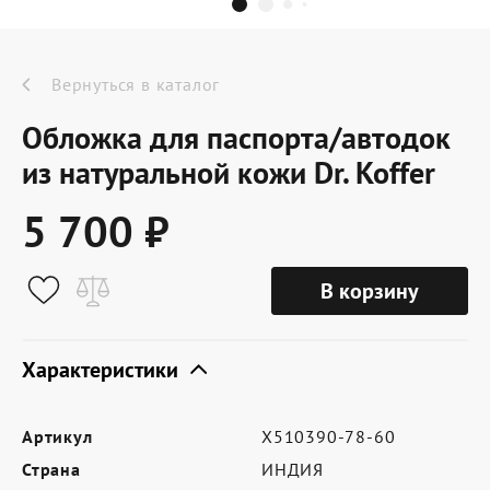
Dr.Koffer Outlet
Новинки
Вернуться в каталог
Обложка для паспорта/автодок
Акции
из натуральной кожи Dr. Koffer
5 700 ₽
О компании
В корзину
Оферта
Условия доставки
Характеристики
Условия возврата
Артикул
X510390-78-60
Сертификат Dr.Koffer
Страна
ИНДИЯ