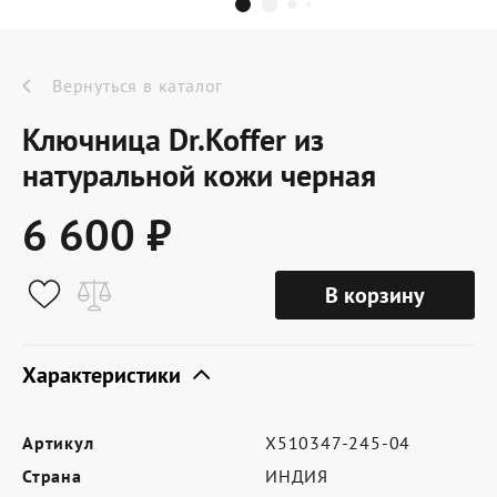
Dr.Koffer Outlet
Новинки
Вернуться в каталог
Ключница Dr.Koffer из
Акции
натуральной кожи черная
6 600 ₽
О компании
В корзину
Оферта
Условия доставки
Характеристики
Условия возврата
Артикул
X510347-245-04
Сертификат Dr.Koffer
Страна
ИНДИЯ