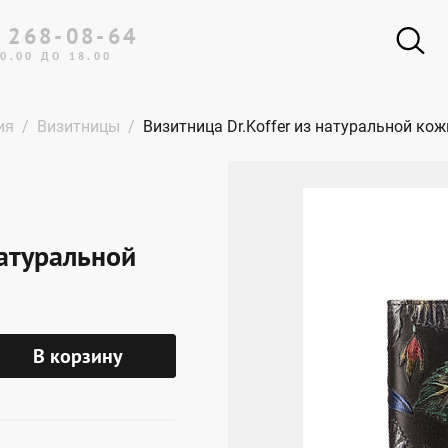
 268-08-64
0.00 ДО 18.00
ия
Визитницы
Визитница Dr.Koffer из натуральной кож
натуральной
В корзину